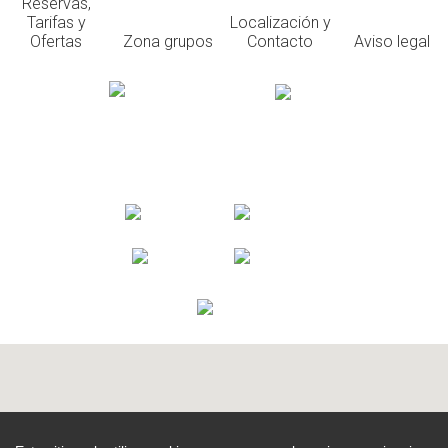
Reservas,
Tarifas y
Localización y
Ofertas
Zona grupos
Contacto
Aviso legal
Villanueva de Pría
Llanes. Asturias. España
reservas@playadelcanal.com
(+34) 985 410 371