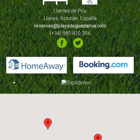
Llames de Pría
Llanes. Asturias. España
reservas@playadeguadamia.com
(+34) 985 410 354