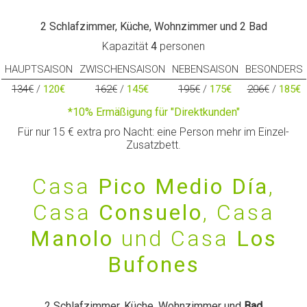
2 Schlafzimmer, Küche, Wohnzimmer und 2 Bad
Kapazität
4
personen
HAUPTSAISON
ZWISCHENSAISON
NEBENSAISON
BESONDERS
134€
/
120€
162€
/
145€
195€
/
175€
206€
/
185€
*10% Ermäßigung für "Direktkunden"
Für nur 15 € extra pro Nacht: eine Person mehr im Einzel-
Zusatzbett.
Casa
Pico Medio Día
,
Casa
Consuelo
, Casa
Manolo
und Casa
Los
Bufones
2 Schlafzimmer, Küche, Wohnzimmer und
Bad